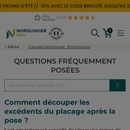
 PROMO D'ÉTÉ //
-10% AVEC LE CODE
BRICO10
JUSQU'AU 24
4,6/5
0
Retour
Conseils techniques : Placage bois
QUESTIONS FRÉQUEMMENT
POSÉES
Comment découper les
excédents du placage après la
pose ?