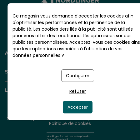
Ce magasin vous demande d'accepter les cookies afin
d'optimiser les performances et la pertinence de la
CS 20001 - RN10 - VIGNOLLES
publicité. Les cookies tiers liés à la publicité sont utilisés
16300 BARBEZIEUX - France
pour vous offrir des fonctionnalités optimisées sur des
publicités personnalisées. Acceptez-vous ces cookies ains
que les implications associées à l'utilisation de vos
AIDE ET INFORMATION
données personnelles ?
SERVICES +
Configurer
LIENS UTILES
Refuser
Accepter
© 2026 - NORDLINGER PRO
Tous droits réservés.
Mentions légales
CGV
Plan du site
Politique de confidentialité
Politique de cookies
Nordlinger Pro est une entreprise du
Groupe Briconord