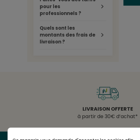
pour les
professionnels ?
Quels sont les
montants des frais de
livraison ?
LIVRAISON OFFERTE
à partir de 30€ d’achat*