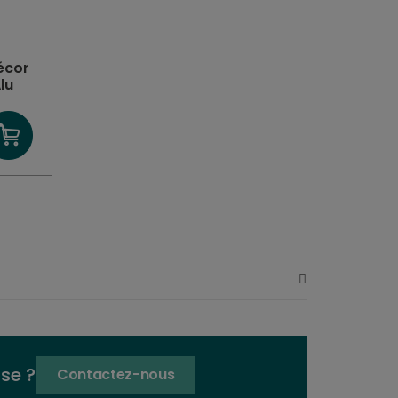
écor
lu
se ?
Contactez-nous