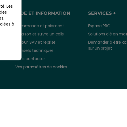
té. Les
 des
AIDE ET INFORMATION
SERVICES +
es.
ciées à
Commande et paiement
Espace PRO
Livraison et suivre un colis
Solutions clé en mai
Retour, SAV et reprise
Demander à être a
sur un projet
Conseils techniques
Nous contacter
Vos paramètres de cookies
Mentions légales
CGV
Plan