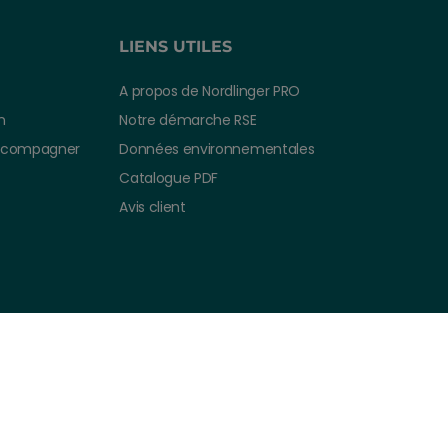
LIENS UTILES
A propos de Nordlinger PRO
n
Notre démarche RSE
ccompagner
Données environnementales
Catalogue PDF
Avis client
 du site
Politique de confidentialité
Politique de cookies