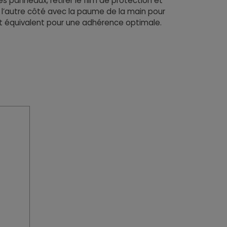
s panneaux, retirer le film de protection et
 l’autre côté avec la paume de la main pour
bjet équivalent pour une adhérence optimale.