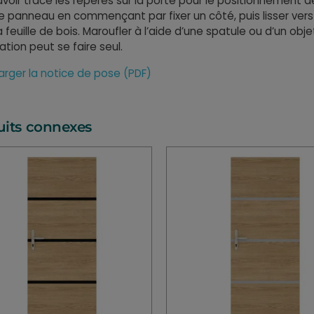
voir tracé les repères sur la porte pour le positionnement de
e panneau en commençant par fixer un côté, puis lisser vers
la feuille de bois. Maroufler à l’aide d’une spatule ou d’un o
llation peut se faire seul.
arger la notice de pose (PDF)
uits connexes