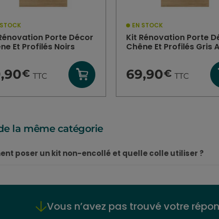
 STOCK
EN STOCK
 Rénovation Porte Décor
Kit Rénovation Porte D
e Et Profilés Noirs
Chêne Et Profilés Gris A
9,90
69,90
€
€
TTC
TTC
de la même catégorie
t poser un kit non-encollé et quelle colle utiliser ?
Vous n’avez pas trouvé votre répon