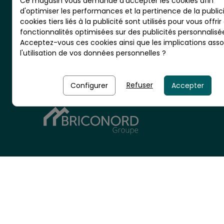
Ce magasin vous demande d'accepter les cookies afin
d'optimiser les performances et la pertinence de la publici
cookies tiers liés à la publicité sont utilisés pour vous offrir
fonctionnalités optimisées sur des publicités personnalisé
Acceptez-vous ces cookies ainsi que les implications asso
l'utilisation de vos données personnelles ?
CS 20001 - RN10 - VIGNOLLES
16300 BARBEZIEUX - France
Refuser
Configurer
Accepter
Nordlinger Pro est une entreprise
du Groupe Briconord
© 2026 - NORDLINGER PRO
Tous droits réservés.