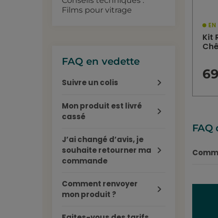
Conseils techniques :
Films pour vitrage
EN
Kit
Chên
FAQ en vedette
6
Suivre un colis
Mon produit est livré
cassé
FAQ 
J’ai changé d’avis, je
souhaite retourner ma
Commen
commande
Comment renvoyer
mon produit ?
Faites-vous des tarifs