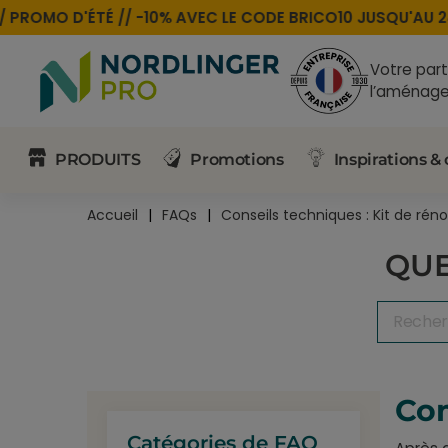
PROMO D'ÉTÉ //
-10% AVEC LE CODE
BRICO10
JUSQU'AU 24
Votre part
l’aménage
PRODUITS
Promotions
Inspirations & 
Accueil
FAQs
Conseils techniques : Kit de rén
QUE
Com
Catégories de FAQ